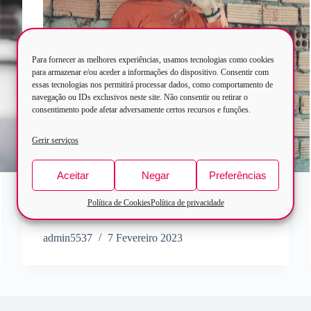
Para fornecer as melhores experiências, usamos tecnologias como cookies
para armazenar e/ou aceder a informações do dispositivo. Consentir com
essas tecnologias nos permitirá processar dados, como comportamento de
navegação ou IDs exclusivos neste site. Não consentir ou retirar o
consentimento pode afetar adversamente certos recursos e funções.
Gerir serviços
Aceitar
Negar
Preferências
Here are a few of our primary fashion blog
Política de Cookies
Política de privacidade
categories.
admin5537
7 Fevereiro 2023