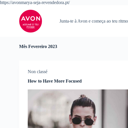
https://avonmarya-seja-revendedora.pt/
P
u
l
a
Junta-te à Avon e começa ao teu ritmo
r
p
a
r
a
Mês
Fevereiro 2023
o
c
o
n
Non classé
t
e
How to Have More Focused
ú
d
o